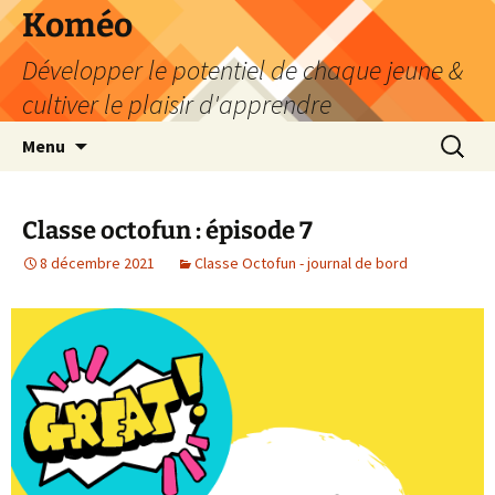
Aller
Koméo
au
Développer le potentiel de chaque jeune &
contenu
cultiver le plaisir d'apprendre
Recherc
Menu
Classe octofun : épisode 7
8 décembre 2021
Classe Octofun - journal de bord