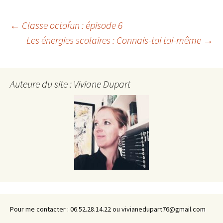
Navigation
←
Classe octofun : épisode 6
Les énergies scolaires : Connais-toi toi-même
→
des
Auteure du site : Viviane Dupart
articles
Pour me contacter : 06.52.28.14.22 ou vivianedupart76@gmail.com