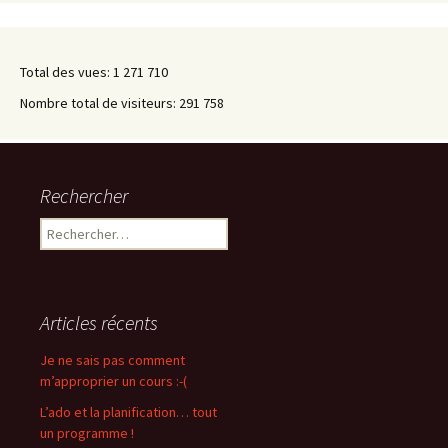
Total des vues:
1 271 710
Nombre total de visiteurs:
291 758
Rechercher
Rechercher :
Articles récents
Je ne sais pas comment
m’approprier un cours :-(
L’ado et la planification… tout
un programme !