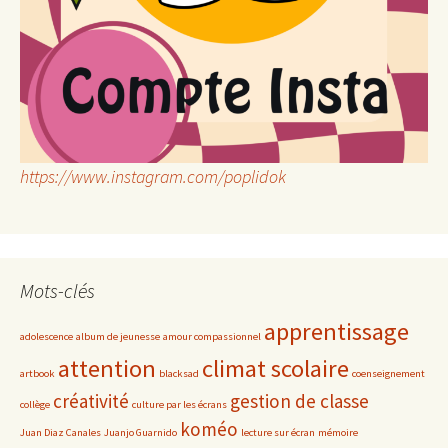
https://www.instagram.com/poplidok
Mots-clés
apprentissage
adolescence
album de jeunesse
amour compassionnel
attention
climat scolaire
artbook
blacksad
coenseignement
créativité
gestion de classe
collège
culture par les écrans
koméo
Juan Diaz Canales
Juanjo Guarnido
lecture sur écran
mémoire