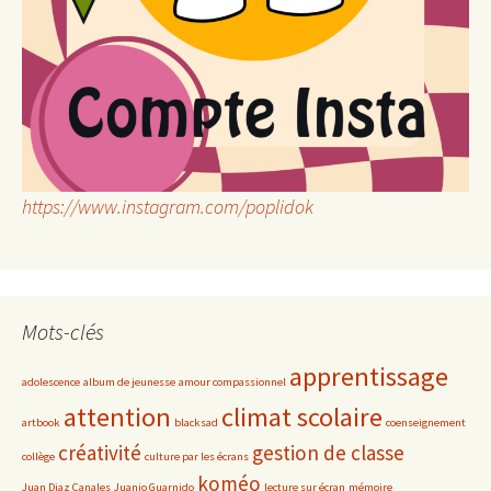
https://www.instagram.com/poplidok
Mots-clés
apprentissage
adolescence
album de jeunesse
amour compassionnel
attention
climat scolaire
artbook
blacksad
coenseignement
créativité
gestion de classe
collège
culture par les écrans
koméo
Juan Diaz Canales
Juanjo Guarnido
lecture sur écran
mémoire