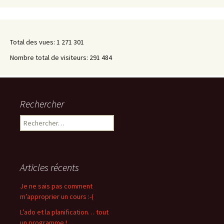
Total des vues:
1 271 301
Nombre total de visiteurs:
291 484
Rechercher
Rechercher :
Articles récents
Je ne sais pas comment
m’approprier un cours :-(
L’ado et la planification… tout
un programme !