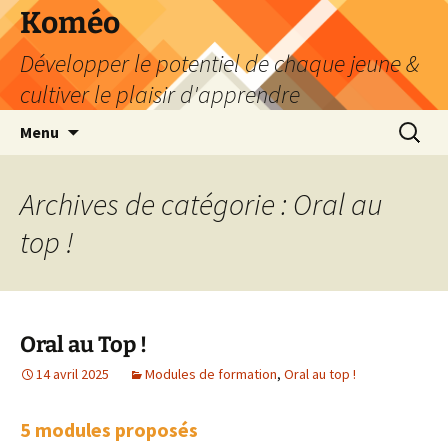
Aller
Koméo
au
Développer le potentiel de chaque jeune &
contenu
cultiver le plaisir d'apprendre
Recherc
Menu
Archives de catégorie : Oral au
top !
Oral au Top !
14 avril 2025
Modules de formation
,
Oral au top !
5 modules proposés