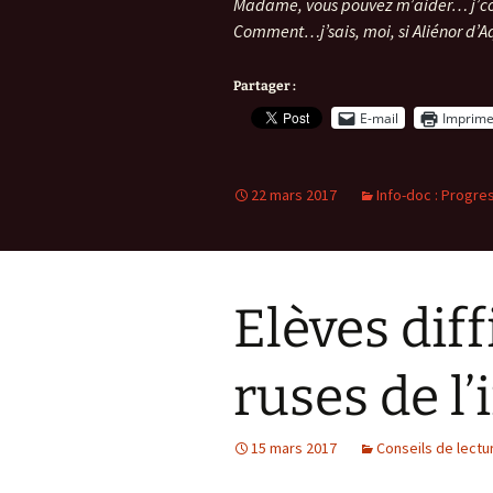
Madame, vous pouvez m’aider… j’com
Comment…j’sais, moi, si Aliénor d’A
Partager :
E-mail
Imprime
22 mars 2017
Info-doc : Progre
Elèves diff
ruses de l’
15 mars 2017
Conseils de lectu