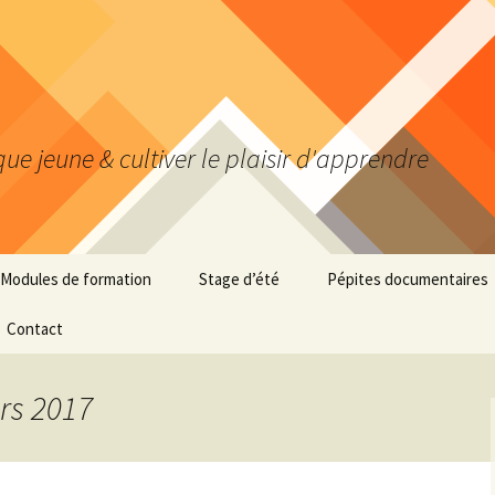
ue jeune & cultiver le plaisir d'apprendre
Modules de formation
Stage d’été
Pépites documentaires
Infos pratiques
Contact
000 Généralités
Transition au top !
100 Philosophie-
psychologie
rs 2017
ste
Organisation au top !
200 Religion
Analyse au top !
– le défi
300 Sciences sociales