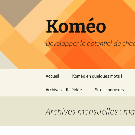
Aller
au
contenu
Koméo
Développer le potentiel de chaq
Accueil
Koméo en quelques mots !
Archives – Kaléidée
Portrait express
Sites connexes
Profession
Petit aperçu des
…professeure
formations
Archives mensuelles : ma
Classe Octofun – journal
…documentali
de bord
Recherche-Action
Mémoire Master 