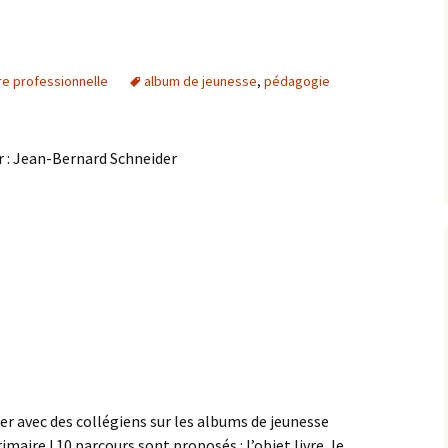
re professionnelle
album de jeunesse
,
pédagogie
r : Jean-Bernard Schneider
ler avec des collégiens sur les albums de jeunesse
imaire ! 10 parcours sont proposés : l’objet livre, le