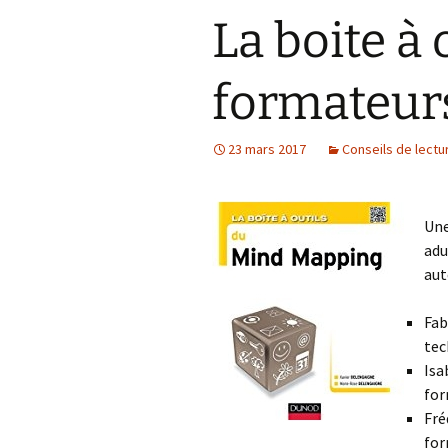
de l’attention 
La boite à 
Pédagogie
Info-doc : Prog
Conseils de lec
d’apprentissag
professionnell
formateur
Méthodologie
23 mars 2017
Conseils de lectu
Formations
Actus sur la p
Une
Information(s)
adu
aut
Fab
tec
Isa
for
Fré
for