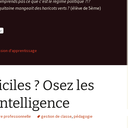
prends pas ce que c’est le régime politique ?!?
quitaine mangeait des haricots verts ?
(élève de 5ème)
r
ssion d'apprentissage
iciles ? Osez les
intelligence
re professionnelle
gestion de classe
,
pédagogie