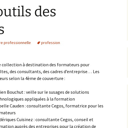
secondaire
outils des
Progrès au top !
ression
400 Langue
ture
e
e
Oral au top !
s
500 Sciences
processus
Bien-être au top !
d’apprentissage
600 Sciences appliquées
re professionnelle
Master 1
profession
astuces d’apprentissage
700 Arts
édagogie
Master 2
organisation et métier
d’élève
800 Littérature
 collection à destination des formateurs pour
info / actualités
ltes, des consultants, des cadres d’entreprise… Les
900 Histoire-Géographie
eurs selon la 4ème de couverture :
Info / données
ien Bouchut : veille sur le susages de solutions
Info / connaissances
hnologiques appliquées à la formation
belle Cauden : consultante Cegos, formatrice pour les
mateurs
dériques Cuisinez : consultante Cegos, conseil et
mation auprès des entreprises pour la création de