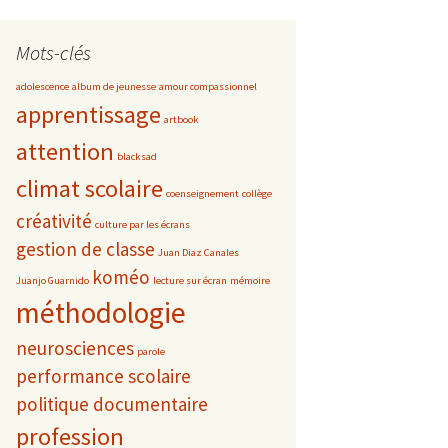
Mots-clés
adolescence
album de jeunesse
amour compassionnel
apprentissage
artbook
attention
blacksad
climat scolaire
coenseignement
collège
créativité
culture par les écrans
gestion de classe
Juan Diaz Canales
koméo
Juanjo Guarnido
lecture sur écran
mémoire
méthodologie
neurosciences
parole
performance scolaire
politique documentaire
profession