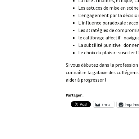
La ruse : finalités, éthique, t
Les astuces de mise en scène
L’engagement par la décision 
L’influence paradoxale : acc
Les stratégies de compromis 
le callibrage affectif : navig
La subtilité punitive : donner
Le choix du plaisir : susciter 
Si vous débutez dans la professio
connaître la galaxie des collégiens
aider à progresser !
Partager :
E-mail
Imprime