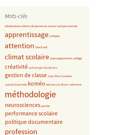
Mots-clés
adolescence
album de jeunesse
amour compassionnel
apprentissage
artbook
attention
blacksad
climat scolaire
coenseignement
collège
créativité
culture par les écrans
gestion de classe
Juan Diaz Canales
koméo
Juanjo Guarnido
lecture sur écran
mémoire
méthodologie
neurosciences
parole
performance scolaire
politique documentaire
profession