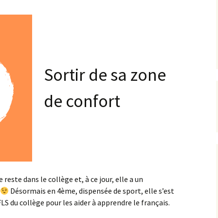
secondaire
Progrès au top !
ression
400 Langue
ture
e
e
Oral au top !
500 Sciences
processus
Bien-être au top !
d’apprentissage
600 Sciences appliquées
Sortir de sa zone
Master 1
astuces d’apprentissage
700 Arts
édagogie
de confort
Master 2
organisation et métier
d’élève
800 Littérature
info / actualités
900 Histoire-Géographie
Info / données
Info / connaissances
este dans le collège et, à ce jour, elle a un
Désormais en 4ème, dispensée de sport, elle s’est
 du collège pour les aider à apprendre le français.