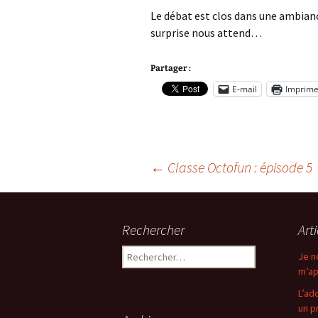
Le débat est clos dans une ambianc
surprise nous attend…
Partager :
E-mail
Imprime
Navigation
←
Classe Octofun : épisode 5
des
Rechercher
Art
articles
Rechercher :
Je n
m’ap
L’ad
un p