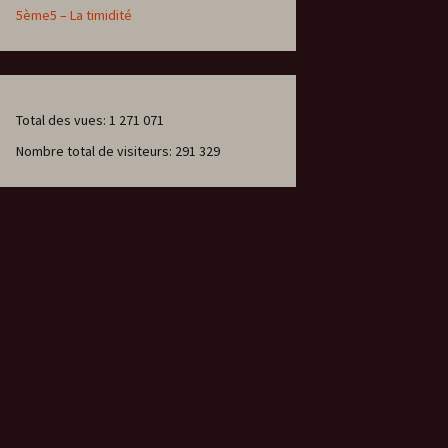
5ème5 – La timidité
Total des vues:
1 271 071
Nombre total de visiteurs:
291 329