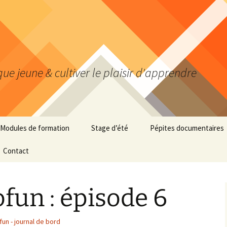
ue jeune & cultiver le plaisir d'apprendre
Modules de formation
Stage d’été
Pépites documentaires
Infos pratiques
Contact
000 Généralités
Transition au top !
100 Philosophie-
psychologie
ofun : épisode 6
ste
Organisation au top !
200 Religion
Analyse au top !
un - journal de bord
– le défi
300 Sciences sociales