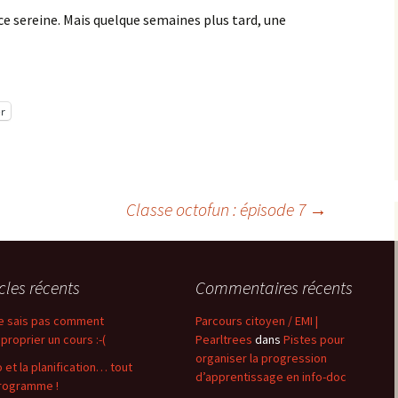
e sereine. Mais quelque semaines plus tard, une
r
Classe octofun : épisode 7
→
icles récents
Commentaires récents
e sais pas comment
Parcours citoyen / EMI |
proprier un cours :-(
Pearltrees
dans
Pistes pour
organiser la progression
o et la planification… tout
d’apprentissage en info-doc
rogramme !