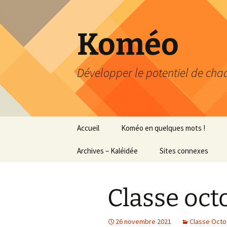
Aller
au
contenu
Koméo
Développer le potentiel de chaq
Accueil
Koméo en quelques mots !
Archives – Kaléidée
Portrait express
Sites connexes
Profession
Petit aperçu des
…professeure
formations
Classe oct
Classe Octofun – journal
…documentali
de bord
26 novembre 2021
Classe Octof
Recherche-Action
Mémoire Master 