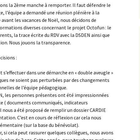
ons la 2ème manche à remporter. Il faut défendre le
ge, l’équipe a demandé une réunion plénière à la
e avant les vacances de Noël, nous décidons de
ormations diverses concernant le projet Octofun : le
arents, la trace écrite du RDV avec la DSDEN ainsi que
tion. Nous jouons la transparence.
isions :
 s’effectuer dans une démarche en « double aveugle »
iques ne soient pas perturbées par des changements
nnelles de l’équipe pédagogique.
EN, les personnes présentes ont été impressionnées
ce ( documents communiqués, indicateurs
. Il nous a été proposé de remplir un dossier CARDIE
tation. C’est en cours de réflexion car cela nous
émentaire (sur la base du bénévolat).
, si cela peut rassurer quelques collègues, nous avons