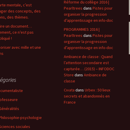
Réforme du collège 2016 |
arte mentale, c’est
Pearltrees
dans
Pistes pour
ger des concepts, des
organiser la progression
ons, des thèmes.
d’apprentissage en info-doc
ire un document…
PROGRAMMES 2016 |
lement, ce n’est pas
Pearltrees
dans
Pistes pour
liqué !
organiser la progression
riser avec mille et une
d’apprentissage en info-doc
ns
Ambiance de classe : Quand
l’attention secondaire est
capturée… (2015) – INFODOC
Store
dans
Ambiance de
égories
classe
Cıvata
dans
Urbex : 50 lieux
cumentaliste
secrets et abandonnés en
ofesseure
France
Généralités
Philosophie-psychologie
Sciences sociales