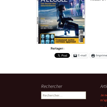
Partager :
E-mail
Imprime
Rechercher
Art
Rechercher :
Je n
m’ap