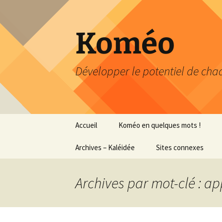
Aller
au
contenu
Koméo
Développer le potentiel de chaq
Accueil
Koméo en quelques mots !
Archives – Kaléidée
Portrait express
Sites connexes
Profession
Petit aperçu des
…professeure
formations
Archives par mot-clé : a
Classe Octofun – journal
…documentali
de bord
Recherche-Action
Mémoire Master 