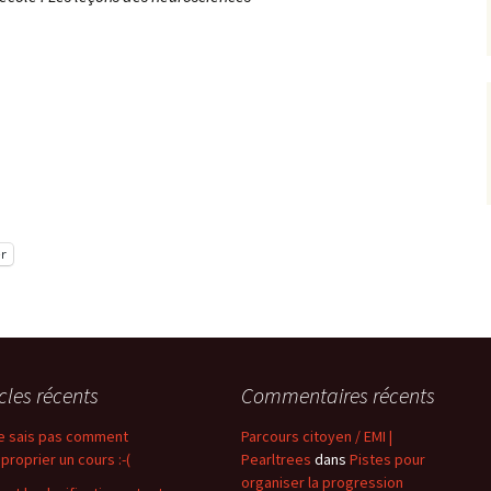
r
icles récents
Commentaires récents
e sais pas comment
Parcours citoyen / EMI |
proprier un cours :-(
Pearltrees
dans
Pistes pour
organiser la progression