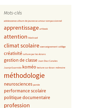
Mots-clés
adolescence
album de jeunesse
amour compassionnel
apprentissage
artbook
attention
blacksad
climat scolaire
coenseignement
collège
créativité
culture par les écrans
gestion de classe
Juan Diaz Canales
koméo
Juanjo Guarnido
lecture sur écran
mémoire
méthodologie
neurosciences
parole
performance scolaire
politique documentaire
profession