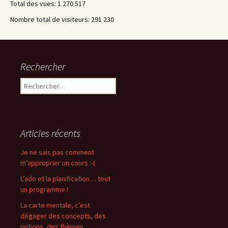
Total des vues:
1 270 517
Nombre total de visiteurs:
291 230
Rechercher
Rechercher :
Articles récents
Je ne sais pas comment
m’approprier un cours :-(
L’ado et la planification… tout
un programme !
La carte mentale, c’est
dégager des concepts, des
notions, des thèmes.