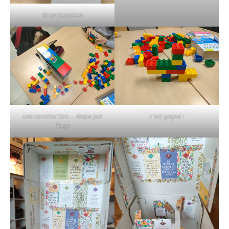
la conjugaison
une construction… étape par
c’est gagné !
étape