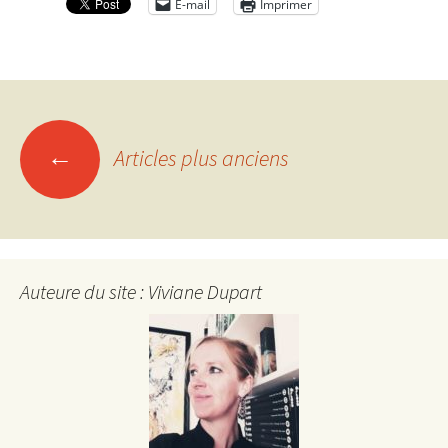
E-mail
Imprimer
Navigation
←
Articles plus anciens
des
articles
Auteure du site : Viviane Dupart