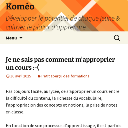
Aller
Koméo
au
Développer le potentiel de chaque jeune &
contenu
cultiver le plaisir d'apprendre
Recherc
Menu
Je ne sais pas comment m’approprier
un cours :-(
16 avril 2025
Petit aperçu des formations
Pas toujours facile, au lycée, de s’approprier un cours entre
la difficulté du contenu, la richesse du vocabulaire,
l’appropriation des concepts et notions, la prise de notes
en classe.
En fonction de son processus d’apprentissage, il est parfois