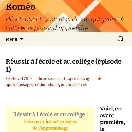
Aller
Koméo
au
Développer le potentiel de chaque jeune &
contenu
cultiver le plaisir d'apprendre
Recherc
Menu
Réussir à l’école et au collège (épisode
1)
26 avril 2017
processus d'apprentissage
apprentissage
,
méthodologie
,
neurosciences
Voici, en
avant
première,
le