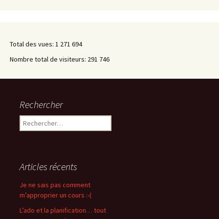
Total des vues:
1 271 694
Nombre total de visiteurs:
291 746
Rechercher
Rechercher :
Articles récents
Je ne sais pas comment
m’approprier un cours :-(
L’ado et la planification… tout