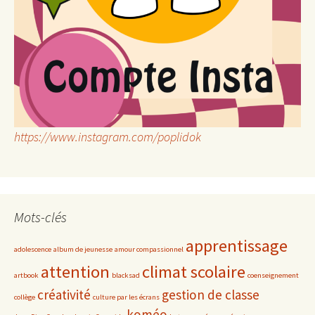
https://www.instagram.com/poplidok
Mots-clés
apprentissage
adolescence
album de jeunesse
amour compassionnel
attention
climat scolaire
artbook
blacksad
coenseignement
créativité
gestion de classe
collège
culture par les écrans
koméo