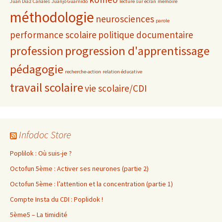
Juan Diaz Canales
Juanjo Guarnido
lecture sur écran
mémoire
méthodologie
neurosciences
parole
performance scolaire
politique documentaire
profession
progression d'apprentissage
pédagogie
recherche-action
relation éducative
travail scolaire
vie scolaire/CDI
Infodoc Store
Poplilok : Où suis-je ?
Octofun 5ème : Activer ses neurones (partie 2)
Octofun 5ème : l’attention et la concentration (partie 1)
Compte Insta du CDI : Poplidok !
5ème5 – La timidité