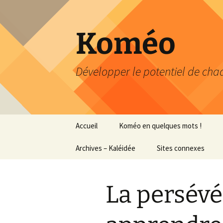
Aller
au
contenu
Koméo
Développer le potentiel de chaq
Accueil
Koméo en quelques mots !
Archives – Kaléidée
Portrait express
Sites connexes
Profession
Petit aperçu des
…professeure
formations
La persévé
Classe Octofun – journal
…documentali
de bord
Recherche-Action
Mémoire Master 