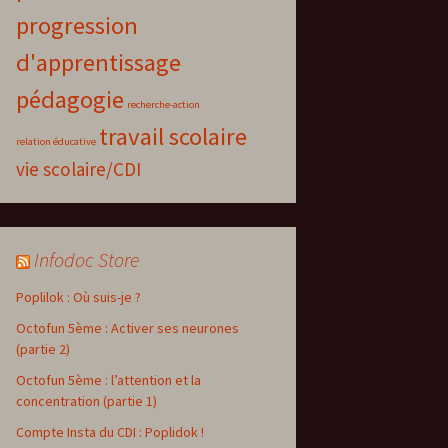
progression
d'apprentissage
pédagogie
recherche-action
travail scolaire
relation éducative
vie scolaire/CDI
Infodoc Store
Poplilok : Où suis-je ?
Octofun 5ème : Activer ses neurones
(partie 2)
Octofun 5ème : l’attention et la
concentration (partie 1)
Compte Insta du CDI : Poplidok !