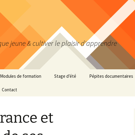
ue jeune & cultiver le plaisir d'apprendre
Modules de formation
Stage d’été
Pépites documentaires
Infos pratiques
Contact
000 Généralités
Transition au top !
100 Philosophie-
psychologie
rance et
ste
Organisation au top !
200 Religion
Analyse au top !
– le défi
300 Sciences sociales