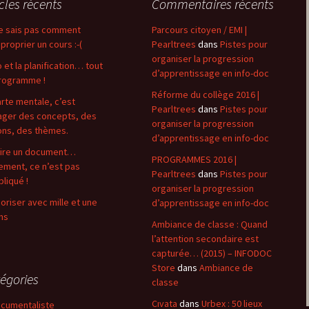
icles récents
Commentaires récents
e sais pas comment
Parcours citoyen / EMI |
proprier un cours :-(
Pearltrees
dans
Pistes pour
organiser la progression
o et la planification… tout
d’apprentissage en info-doc
rogramme !
Réforme du collège 2016 |
arte mentale, c’est
Pearltrees
dans
Pistes pour
ger des concepts, des
organiser la progression
ons, des thèmes.
d’apprentissage en info-doc
ire un document…
PROGRAMMES 2016 |
lement, ce n’est pas
Pearltrees
dans
Pistes pour
liqué !
organiser la progression
riser avec mille et une
d’apprentissage en info-doc
ns
Ambiance de classe : Quand
l’attention secondaire est
capturée… (2015) – INFODOC
Store
dans
Ambiance de
égories
classe
Cıvata
dans
Urbex : 50 lieux
cumentaliste