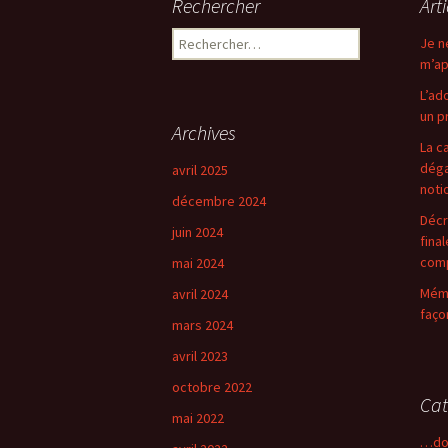
Rechercher
Art
articles
Rechercher :
Je n
m’ap
L’ad
un p
Archives
La c
déga
avril 2025
noti
décembre 2024
Décr
juin 2024
fina
comp
mai 2024
Mémo
avril 2024
faço
mars 2024
avril 2023
octobre 2022
Cat
mai 2022
…do