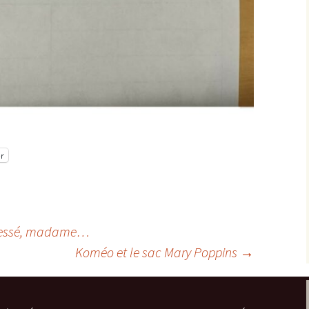
r
stressé, madame…
Koméo et le sac Mary Poppins
→