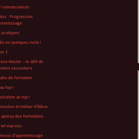
 / connaissances
-doc : Progression
prentissage
s pratiques
o en quelques mots !
er 2
ire Master – le défi de
tention secondaire
les de formation
au top !
nisation au top !
nisation et métier d'élève
t aperçu des formations
rait express
essus d'apprentissage