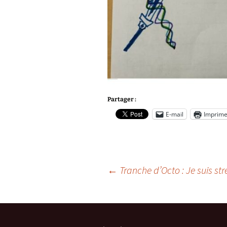
Partager :
E-mail
Imprime
Navigation
←
Tranche d’Octo : Je suis 
des