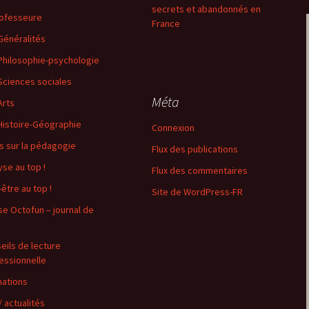
secrets et abandonnés en
ofesseure
France
Généralités
Philosophie-psychologie
Sciences sociales
Méta
Arts
Histoire-Géographie
Connexion
s sur la pédagogie
Flux des publications
yse au top !
Flux des commentaires
-être au top !
Site de WordPress-FR
se Octofun – journal de
d
eils de lecture
essionnelle
ations
/ actualités