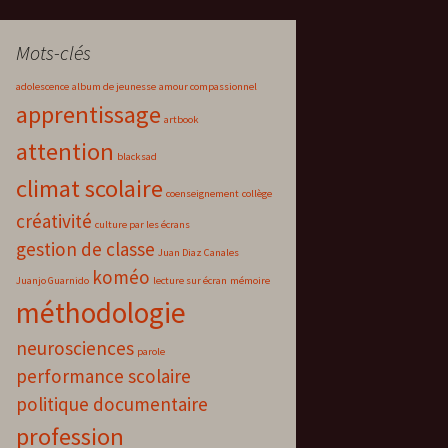
Mots-clés
adolescence
album de jeunesse
amour compassionnel
apprentissage
artbook
attention
blacksad
climat scolaire
coenseignement
collège
créativité
culture par les écrans
gestion de classe
Juan Diaz Canales
koméo
Juanjo Guarnido
lecture sur écran
mémoire
méthodologie
neurosciences
parole
performance scolaire
politique documentaire
profession