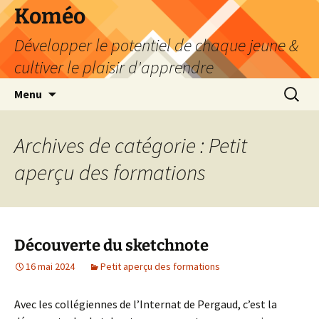
Aller
Koméo
au
Développer le potentiel de chaque jeune &
contenu
cultiver le plaisir d'apprendre
Recherc
Menu
Archives de catégorie : Petit
aperçu des formations
Découverte du sketchnote
16 mai 2024
Petit aperçu des formations
Avec les collégiennes de l’Internat de Pergaud, c’est la